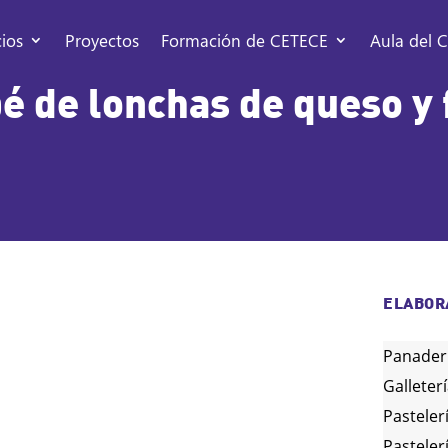
cios
Proyectos
Formación de CETECE
Aula del C
é de lonchas de queso y 
ELABOR
Panader
Galleter
Pasteler
Pasteler