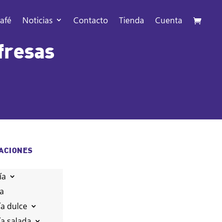
afé
Noticias
Contacto
Tienda
Cuenta
fresas
ACIONES
ía
ía
ía dulce
ía salada