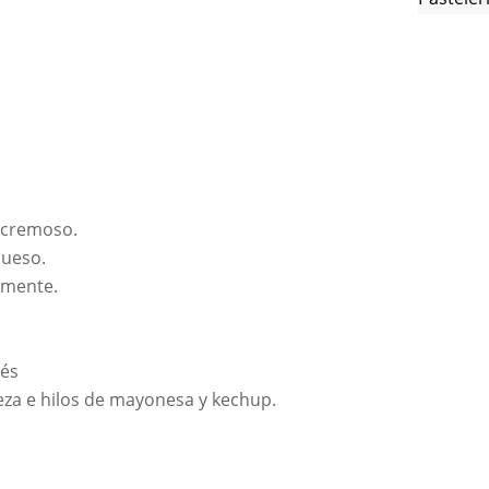
 cremoso.
queso.
amente.
pés
eza e hilos de mayonesa y kechup.