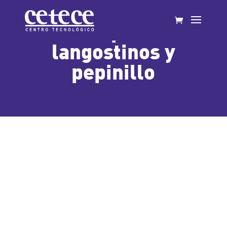
Canapé de
langostinos y
pepinillo