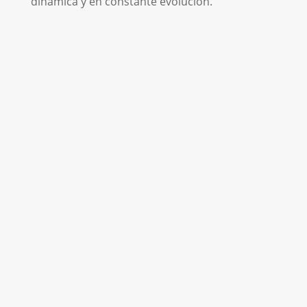
dinámica y en constante evolución.
Matrícula Grado Medio:
Panadería, repostería y
confitería