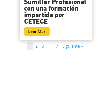
Sumiller Profesional
con una formación
impartida por
CETECE
Leer Más
1
2
3
…
7
Siguiente »