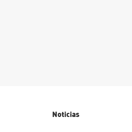
Matrícula Grado Superior:
Procesos y calidad en la
industria alimentaria
Leer Más
Noticias