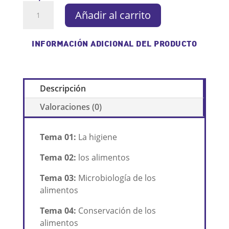
Curso
Añadir al carrito
online
de
Manipulador
INFORMACIÓN ADICIONAL DEL PRODUCTO
de
alimentos
(Reponedor)
Descripción
6
horas
Valoraciones (0)
cantidad
Tema 01:
La higiene
Tema 02:
los alimentos
Tema 03:
Microbiología de los
alimentos
Tema 04:
Conservación de los
alimentos