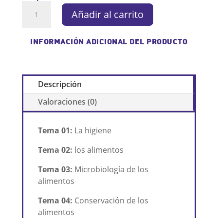
Curso
Añadir al carrito
online
de
Manipulador
INFORMACIÓN ADICIONAL DEL PRODUCTO
de
alimentos
(Hostelería)
Descripción
6
horas
Valoraciones (0)
cantidad
Tema 01:
La higiene
Tema 02:
los alimentos
Tema 03:
Microbiología de los
alimentos
Tema 04:
Conservación de los
alimentos