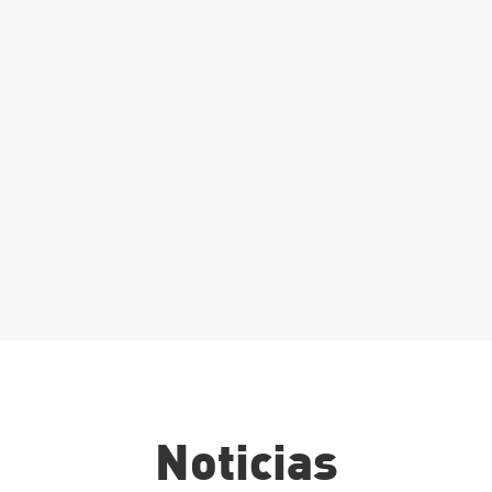
atrícula Grado
uperior:
rocesos y
alidad en la
ndustria
limentaria
Leer Más
Noticias