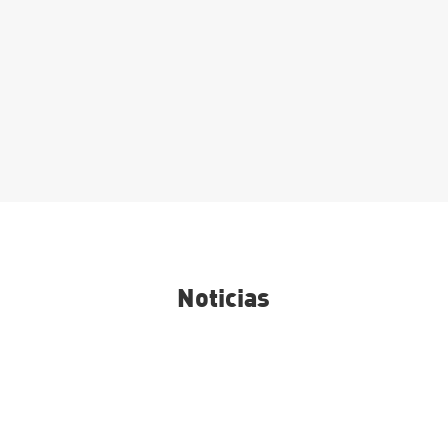
Matrícula Grado Superior:
Procesos y calidad en la
industria alimentaria
Leer Más
Noticias