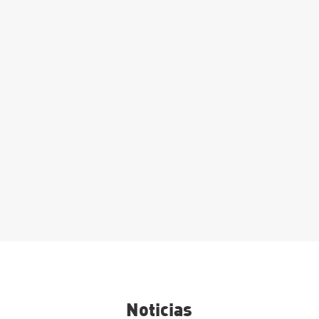
Matrícula Grado Superior:
Procesos y calidad en la
industria alimentaria
Leer Más
Noticias