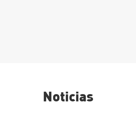
ndustria
limentaria
Leer Más
Noticias