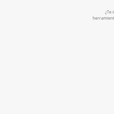
¿Te 
herramient
Matrícula Grado
M
Medio: Panadería,
S
repostería y
P
confitería
c