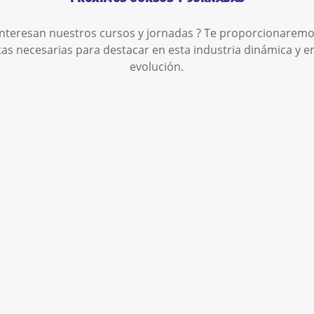
interesan nuestros cursos y jornadas ? Te proporcionaremo
as necesarias para destacar en esta industria dinámica y e
evolución.
atrícula Grado
uperior:
rocesos y
alidad en la