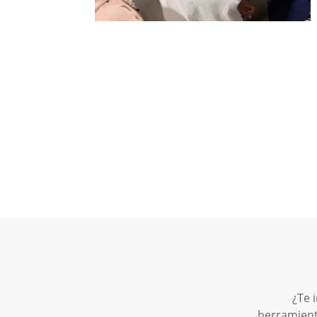
¿Te 
herramient