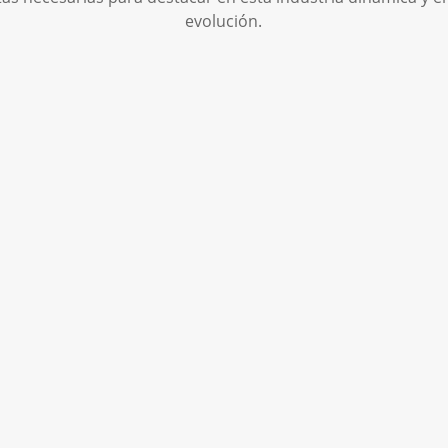
evolución.
atrícula Grado
uperior:
rocesos y
alidad en la
ndustria
limentaria