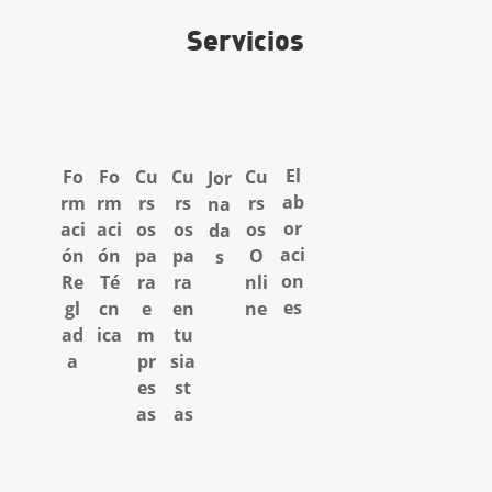
Servicios
El
Fo
Fo
Cu
Cu
Cu
Jor
ab
rm
rm
rs
rs
rs
na
or
aci
aci
os
os
os
da
aci
ón
ón
pa
pa
O
s
on
Re
Té
ra
ra
nli
es
gl
cn
e
en
ne
ad
ica
m
tu
a
pr
sia
es
st
as
as