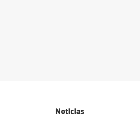
Matrícula Grado Superior:
Procesos y calidad en la
industria alimentaria
Leer Más
Noticias