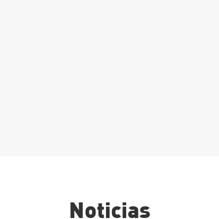
atrícula Grado
uperior:
rocesos y
alidad en la
ndustria
limentaria
Leer Más
Noticias