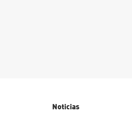
Matrícula Grado Superior:
Procesos y calidad en la
industria alimentaria
Leer Más
Noticias