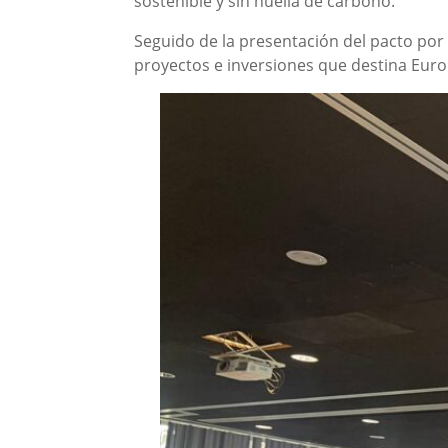
sostenible y sin huella de carbono.
Seguido de la presentación del pacto por
proyectos e inversiones que destina Europa