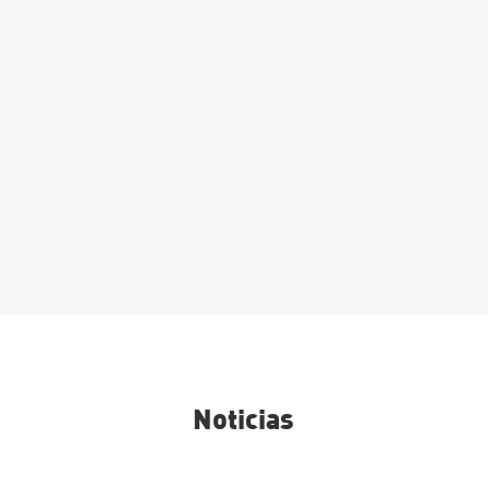
Matrícula Grado Superior:
Procesos y calidad en la
industria alimentaria
Leer Más
Noticias