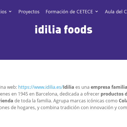
cios
Proyectos
Formación de CETECE
Aula del C
idilia foods
ina web:
https://www.idilia.es/
Idilia
es una
empresa familia
genes en 1945 en Barcelona, dedicada a ofrecer
productos d
ienda
de toda la familia. Agrupa marcas icónicas como
Col
lones de hogares, y combina tradición con innovación y com