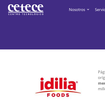
Nosotros
Servi
Pág
orí
mer
mil