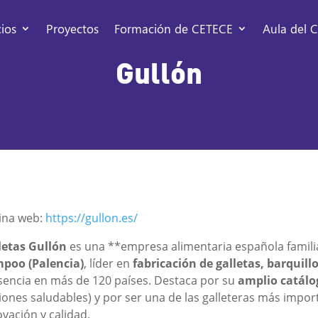
cios
Proyectos
Formación de CETECE
Aula del C
Gullón
ina web:
https://gullon.es/
letas Gullón
es una **empresa alimentaria española famil
poo (Palencia)
, líder en
fabricación de galletas, barquill
sencia en más de 120 países. Destaca por su
amplio catálo
iones saludables) y por ser una de las galleteras más impo
vación y calidad.