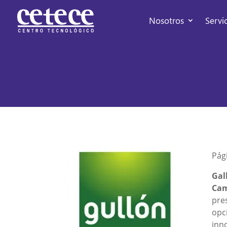
Nosotros
Servi
Pág
Gal
Cam
pre
opc
inno