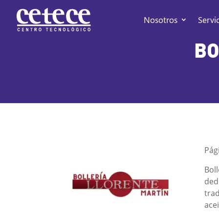
Nosotros
Servi
BO
Pág
Bol
ded
tra
ace