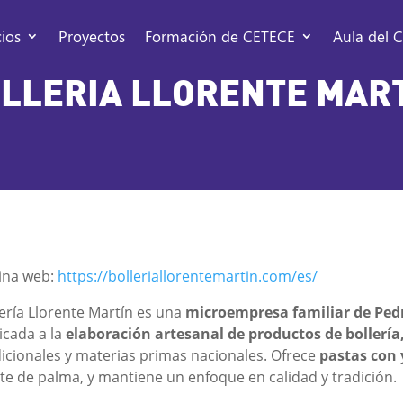
cios
Proyectos
Formación de CETECE
Aula del C
LLERIA LLORENTE MAR
ina web:
https://bolleriallorentemartin.com/es/
lería Llorente Martín es una
microempresa familiar de Pedr
icada a la
elaboración artesanal de productos de bollería,
dicionales y materias primas nacionales. Ofrece
pastas con 
ite de palma, y mantiene un enfoque en calidad y tradición.